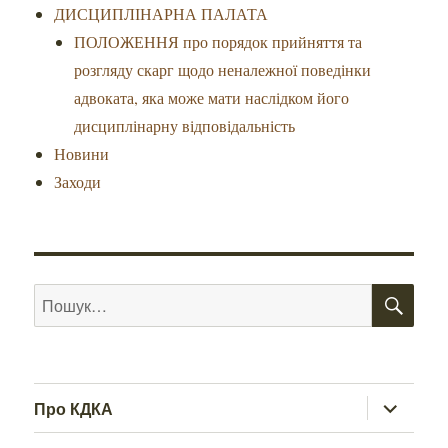
ДИСЦИПЛІНАРНА ПАЛАТА
ПОЛОЖЕННЯ про порядок прийняття та
розгляду скарг щодо неналежної поведінки
адвоката, яка може мати наслідком його
дисциплінарну відповідальність
Новини
Заходи
ШУ
Пошук
за
запитом:
розгорну
Про КДКА
підменю