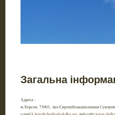
Загальна інформа
Адреса :
м.Херсон, 73003,. вул.Європейська(колишня Суворов
e-mail
k.bereshchenko@vkdka.org
,веб-сайт:
www.vkdka