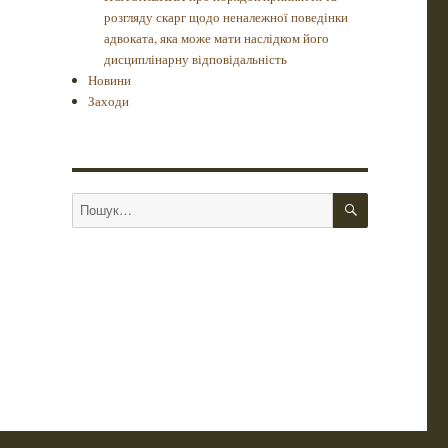
розгляду скарг щодо неналежної поведінки
адвоката, яка може мати наслідком його
дисциплінарну відповідальність
Новини
Заходи
ШУКАТИ
Пошук
за
запитом: