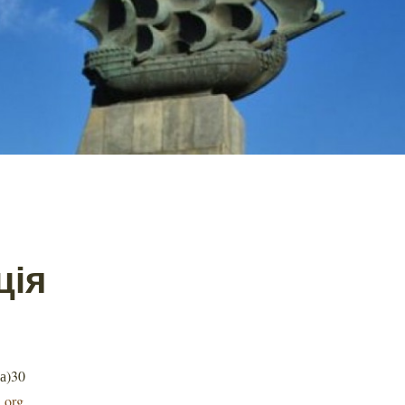
ція
а)30
.org