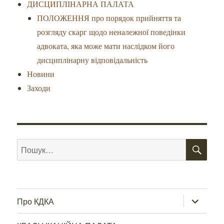
ДИСЦИПЛІНАРНА ПАЛАТА
ПОЛОЖЕННЯ про порядок прийняття та
розгляду скарг щодо неналежної поведінки
адвоката, яка може мати наслідком його
дисциплінарну відповідальність
Новини
Заходи
ШУ
Пошук
за
запитом:
розгорну
Про КДКА
підменю